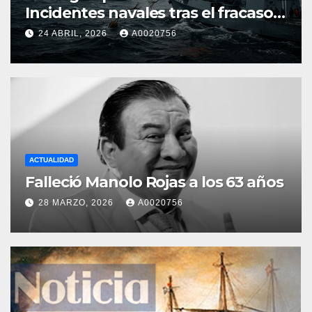
Incidentes navales tras el fracaso
de los diálogos en Islamabad
24 ABRIL, 2026
A0020756
ACTUALIDAD
Falleció Manolo Rojas a los 63 años
28 MARZO, 2026
A0020756