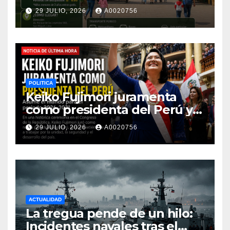
de entrada 2026 y cómo
29 JULIO, 2026
A0020756
llegar
POLITICA
Keiko Fujimori juramenta
como presidenta del Perú y
asume el mando para el
29 JULIO, 2026
A0020756
periodo 2026-2031
ACTUALIDAD
La tregua pende de un hilo:
Incidentes navales tras el