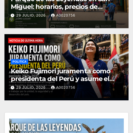
Miguel: horarios, precios de
entrada 2026 y cómo llegar
29 JULIO, 2026
A0020756
POLITICA
Keiko Fujimori juramenta como
presidenta del Perú y asume el
mando para el periodo 2026-2031
29 JULIO, 2026
A0020756