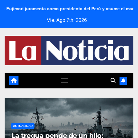
Saltar
a como presidenta del Perú y asume el mando para el periodo 202
al
Vie. Ago 7th, 2026
contenido
ACTUALIDAD
La tregua pende de un hilo: