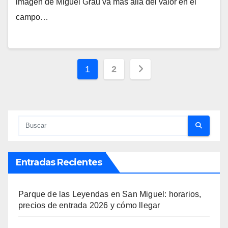
imagen de Miguel Grau va más allá del valor en el
campo…
Paginación
1
2
de
entradas
Entradas Recientes
Parque de las Leyendas en San Miguel: horarios,
precios de entrada 2026 y cómo llegar