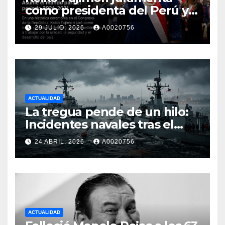
como presidenta del Perú y
asume el mando para el
29 JULIO, 2026
A0020756
periodo 2026-2031
ACTUALIDAD
La tregua pende de un hilo:
Incidentes navales tras el
fracaso de los diálogos en
24 ABRIL, 2026
A0020756
Islamabad
ACTUALIDAD