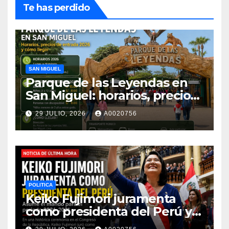
Te has perdido
SAN MIGUEL
Parque de las Leyendas en
San Miguel: horarios, precios
de entrada 2026 y cómo
29 JULIO, 2026
A0020756
llegar
POLITICA
Keiko Fujimori juramenta
como presidenta del Perú y
asume el mando para el