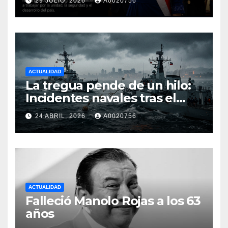
29 JULIO, 2026
A0020756
periodo 2026-2031
ACTUALIDAD
La tregua pende de un hilo:
Incidentes navales tras el
fracaso de los diálogos en
24 ABRIL, 2026
A0020756
Islamabad
ACTUALIDAD
Falleció Manolo Rojas a los 63
años